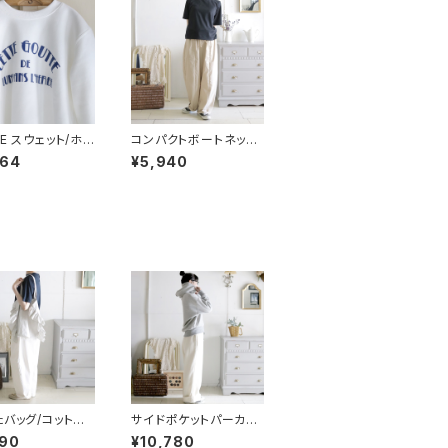
TE スウェット/ホワ
コンパクトボートネック/
ネイビー
ブラック
864
¥5,940
たバッグ/コットン
サイドポケットパーカー/
 ライトグレー
グレー
290
¥10,780