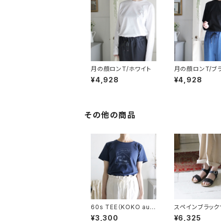
月の顔ロンT/ホワイト
月の顔ロンT/ブ
¥4,928
¥4,928
その他の商品
60s TEE（KOKO au l
スペインブラック
ogis）
ル/サイズ３９
¥3,300
¥6,325