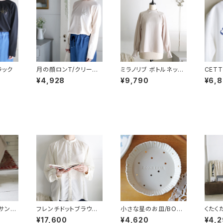
ラック
月の顔ロンT/クリーム
ミラノリブ ボトルネック
CET
ベージュ
トップス/ライトベージュ
イト×
¥4,928
¥9,790
¥6,
サンダ
フレンチドットブラウス
小さな星のお皿/BONH
くたく
／オフホワイト
EUR
リネン
¥17,600
¥4,620
¥4,