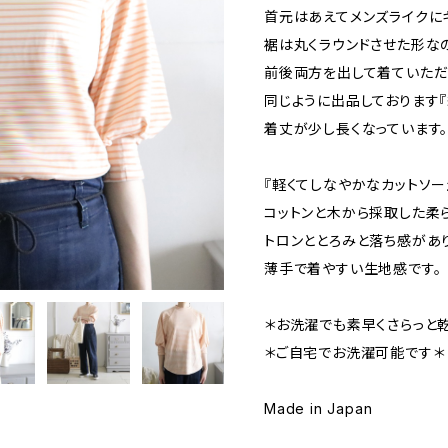
首元はあえてメンズライクに
裾は丸くラウンドさせた形な
前後両方を出して着ていただ
同じように出品しております『
着丈が少し長くなっています
『軽くてしなやかなカットソー
コットンと木から採取した柔
トロンととろみと落ち感があ
薄手で着やすい生地感です。
＊お洗濯でも素早くさらっと
＊ご自宅でお洗濯可能です＊
Made in Japan