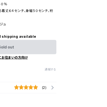
５０％
ろ着丈６４センチ、身幅５０センチ、裄
ジュ
l shipping available
Sold out
にお住まいの方向け
通報する
(2)