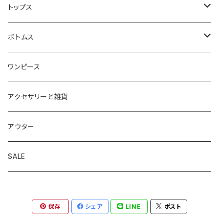
トップス
ブラウス
ボトムス
カットソー
パンツ
ワンピース
ニット
スカート
アクセサリーと雑貨
アウター
SALE
保存
シェア
LINE
ポスト