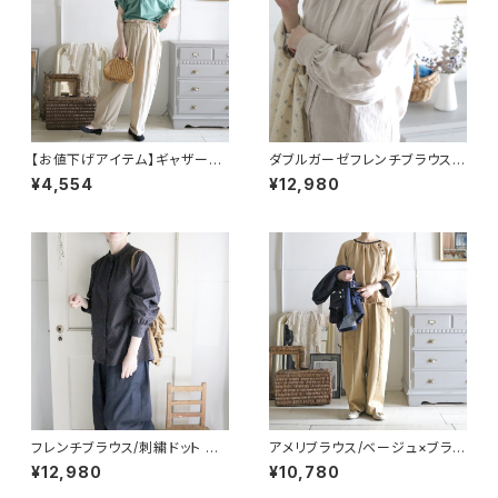
【お値下げアイテム】ギャザーブ
ダブルガーゼフレンチブラウス/
ラウス/ビンテージグリーン
ライトベージュ
¥4,554
¥12,980
フレンチブラウス/刺繍ドット ブ
アメリブラウス/ベージュ×ブラッ
ラック
ク
¥12,980
¥10,780