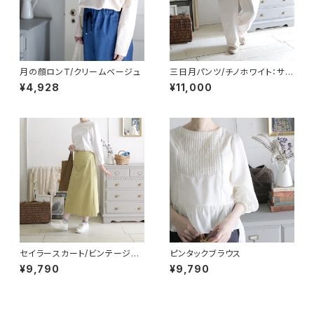
月の顔ロンT/クリームベージュ
三日月パンツ/チノホワイト：サイ
ズ１
¥4,928
¥11,000
セイラースカート/ビンテージイ
ピンタックブラウス
エロー
¥9,790
¥9,790