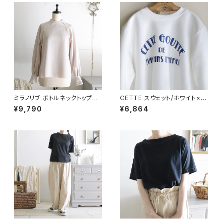
ミラノリブ ボトルネックトップス/
CETTE スウェット/ホワイト×ネ
ライトベージュ
イビー
¥9,790
¥6,864