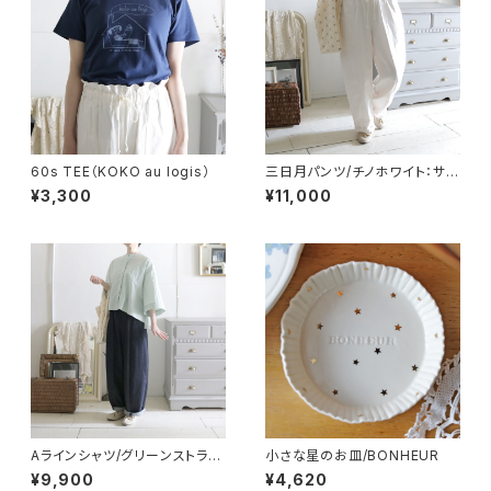
60s TEE（KOKO au logis）
三日月パンツ/チノホワイト：サイ
ズ１
¥3,300
¥11,000
Aラインシャツ/グリーンストライ
小さな星のお皿/BONHEUR
プ
¥9,900
¥4,620