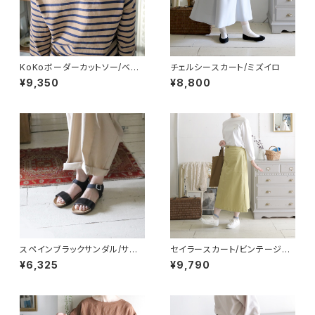
KoKoボーダーカットソー/ベー
チェルシースカート/ミズイロ
ジュ×ネイビー
¥9,350
¥8,800
スペインブラックサンダル/サイ
セイラースカート/ビンテージイ
ズ３９
エロー
¥6,325
¥9,790